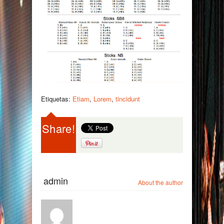
Etiquetas:
Etiam
,
Lorem
,
tincidunt
Share!
admin
About the author