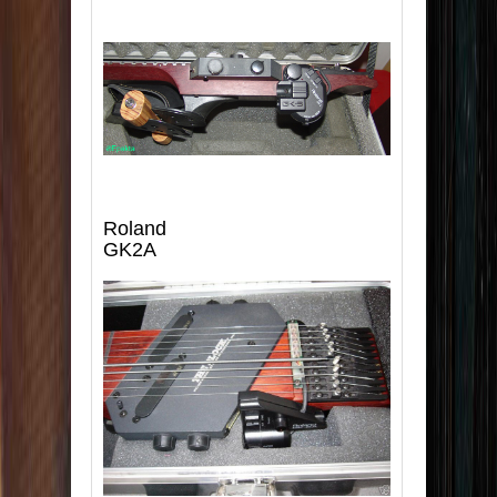
.
Roland
GK2A