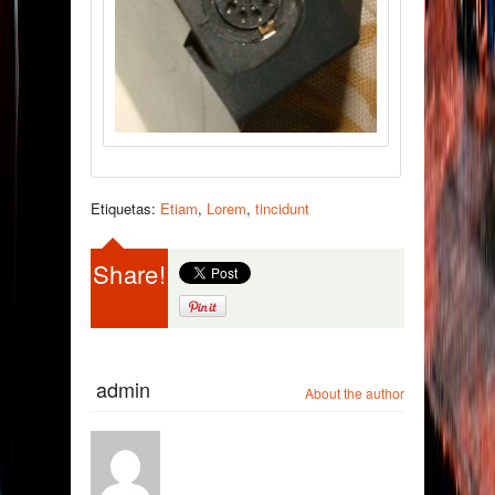
Etiquetas:
Etiam
,
Lorem
,
tincidunt
Share!
admin
About the author