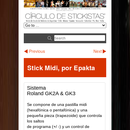
Previous
Next
Stick Midi, por Epakta
Sistema
Roland GK2A & GK3
Se compone de una pastilla midi
(hexafónica o pentafónica) y una
pequeña pieza (trapezoide) que controla
los saltos
de programa (+/ -) y un control de