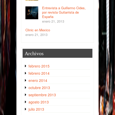
Entrevista a Guillermo Cides,
por revista Guitarrista de
España
enero 21, 2013
Clinic en Mexico
enero 21, 2013
Archivos
febrero 2015
febrero 2014
enero 2014
octubre 2013
septiembre 2013
agosto 2013
julio 2013